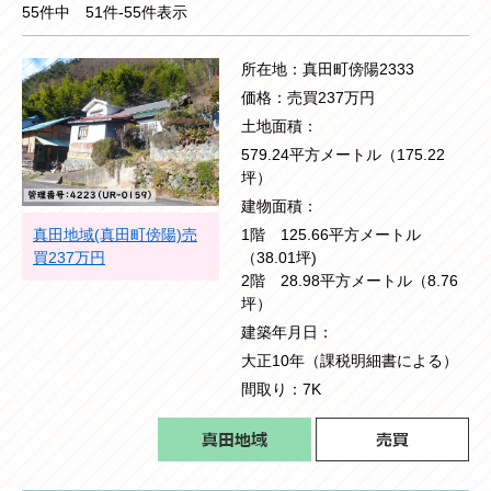
55件中 51件-55件表示
所在地
真田町傍陽2333
価格
売買237万円
土地面積
579.24平方メートル（175.22
坪）
建物面積
真田地域(真田町傍陽)売
1階 125.66平方メートル
買237万円
（38.01坪)
2階 28.98平方メートル（8.76
坪）
建築年月日
大正10年（課税明細書による）
間取り
7K