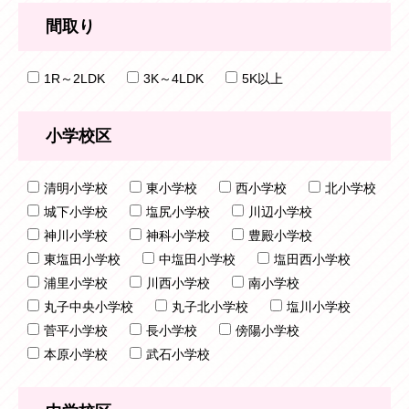
間取り
1R～2LDK
3K～4LDK
5K以上
小学校区
清明小学校
東小学校
西小学校
北小学校
城下小学校
塩尻小学校
川辺小学校
神川小学校
神科小学校
豊殿小学校
東塩田小学校
中塩田小学校
塩田西小学校
浦里小学校
川西小学校
南小学校
丸子中央小学校
丸子北小学校
塩川小学校
菅平小学校
長小学校
傍陽小学校
本原小学校
武石小学校