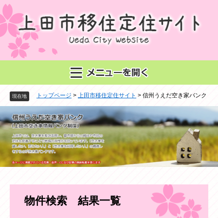
ペ
メ
ー
ニ
ジ
ュ
の
ー
先
を
頭
飛
で
ば
す
し
。
て
トップページ
>
上田市移住定住サイト
>
信州うえだ空き家バンク
本
現在地
文
へ
本
物件検索 結果一覧
文