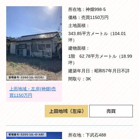
所在地
神畑998-5
価格
売買1150万円
土地面積
343.85平方メートル（104.01
坪）
建物面積
1階 62.78平方メートル（18.99
坪）
建築年月日
昭和57年月日不詳
間取り
3K
上田地域・左岸(神畑)売
買1150万円
所在地
下武石488