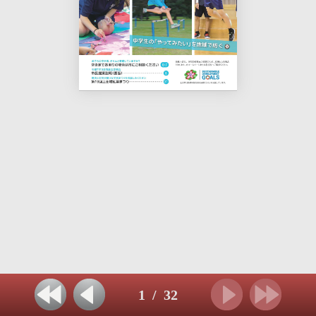
1
/
32