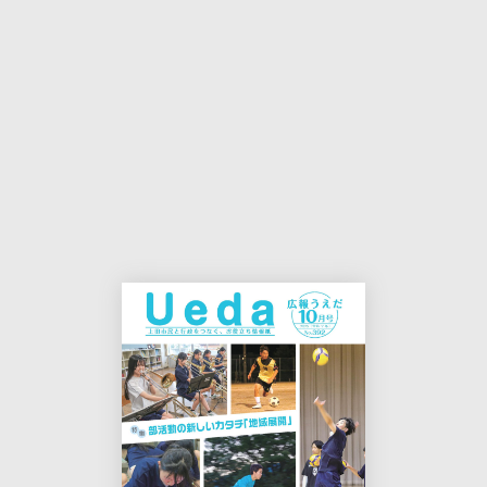
本
印
文
刷
用
ペ
ー
ジ