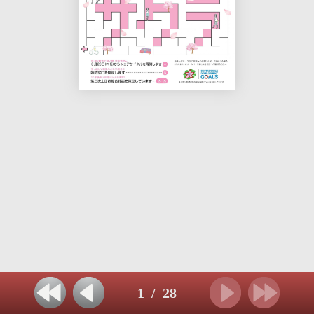
1
/
28