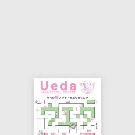
本
印
文
刷
用
ペ
ー
ジ