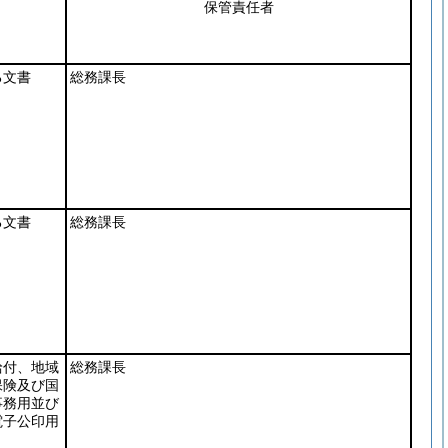
保管責任者
る文書
総務課長
る文書
総務課長
給付、地域
総務課長
保険及び国
事務用並び
電子公印用