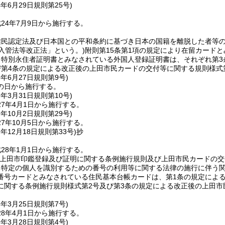
4年6月29日
規則第25号)
24年7月9日から施行する。
難民認定法及び日本国との平和条約に基づき日本の国籍を離脱した者等
入管法等改正法」という。)
附則第15条第1項の規定により在留カード
り特別永住者証明書とみなされている外国人登録証明書は、それぞれ第
び第4条の規定による改正後の上田市民カードの交付等に関する規則様式
6年6月27日
規則第9号)
の日から施行する。
7年3月31日
規則第10号)
7年4月1日から施行する。
7年10月2日
規則第29号)
7年10月5日から施行する。
7年12月18日
規則第33号)
抄
28年1月1日から施行する。
、上田市印鑑登録及び証明に関する条例施行規則及び上田市民カードの交
る特定の個人を識別するための番号の利用等に関する法律の施行に伴う
番号カードとみなされている住民基本台帳カードは、第1条の規定によ
に関する条例施行規則様式第2号及び第3条の規定による改正後の上田市
8年3月25日
規則第7号)
8年4月1日から施行する。
9年3月28日
規則第4号)