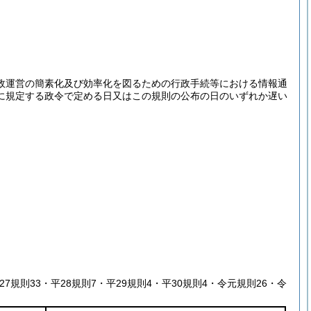
政運営の簡素化及び効率化を図るための行政手続等における情報通
号に規定する政令で定める日又はこの規則の公布の日のいずれか遅い
平27規則33・平28規則7・平29規則4・平30規則4・令元規則26・令