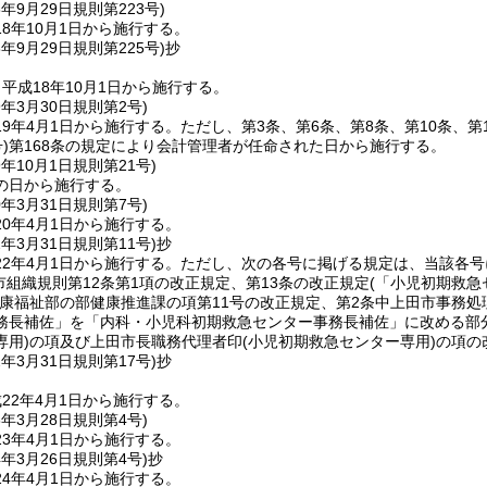
8年9月29日
規則第223号)
8年10月1日から施行する。
8年9月29日
規則第225号)
抄
平成18年10月1日から施行する。
9年3月30日
規則第2号)
9年4月1日から施行する。
ただし、第3条、第6条、第8条、第10条、第
)
第168条の規定により会計管理者が任命された日から施行する。
9年10月1日
規則第21号)
の日から施行する。
0年3月31日
規則第7号)
0年4月1日から施行する。
2年3月31日
規則第11号)
抄
2年4月1日から施行する。
ただし、次の各号に掲げる規定は、当該各号
市組織規則第12条第1項の改正規定、第13条の改正規定
(「小児初期救
康福祉部の部健康推進課の項第11号の改正規定、第2条中上田市事務処
務長補佐」を「内科・小児科初期救急センター事務長補佐」に改める部分
専用)
の項及び上田市長職務代理者印
(小児初期救急センター専用)
の項の
2年3月31日
規則第17号)
抄
22年4月1日から施行する。
3年3月28日
規則第4号)
3年4月1日から施行する。
4年3月26日
規則第4号)
抄
4年4月1日から施行する。