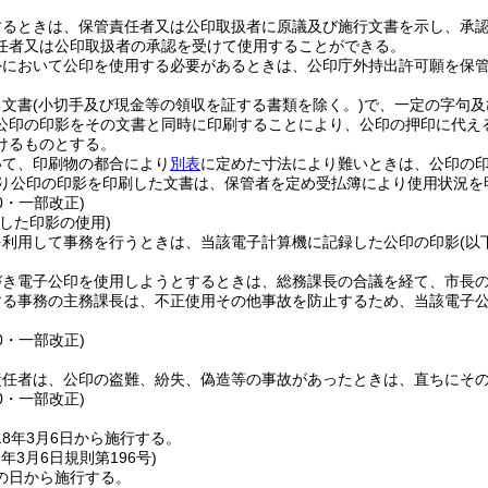
するときは、保管責任者又は公印取扱者に原議及び施行文書を示し、承
任者又は公印取扱者の承認を受けて使用することができる。
外において公印を使用する必要があるときは、公印庁外持出許可願を保
る文書
(小切手及び現金等の領収を証する書類を除く。)
で、一定の字句及
公印の印影をその文書と同時に印刷することにより、公印の押印に代え
けるものとする。
いて、印刷物の都合により
別表
に定めた寸法により難いときは、公印の
り公印の印影を印刷した文書は、保管者を定め受払簿により使用状況を
10・一部改正)
した印影の使用)
を利用して事務を行うときは、当該電子計算機に記録した公印の印影
(以
。
づき電子公印を使用しようとするときは、総務課長の合議を経て、市長
する事務の主務課長は、不正使用その他事故を防止するため、当該電子
10・一部改正)
責任者は、公印の盗難、紛失、偽造等の事故があったときは、直ちにそ
10・一部改正)
8年3月6日から施行する。
8年3月6日
規則第196号)
の日から施行する。