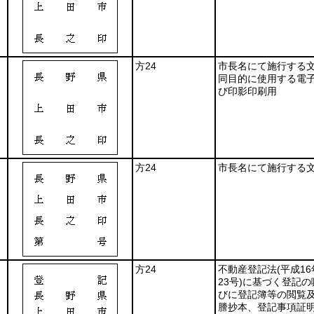
方24
市長名にて施行する
同目的に使用する電
び印影印刷用
方24
市長名にて施行する
方24
不動産登記法
(平成1
23号)
に基づく登記の
びに登記簿等の閲覧
謄抄本、登記事項証