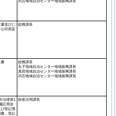
武石地域自治センター地域振興課長
文書並びに
総務課長
子公印用及
文書
総務課長
丸子地域自治センター地域振興課長
真田地域自治センター地域振興課長
武石地域自治センター地域振興課長
6年法律第1
財産活用課長
嘱託用並
及び登記簿
明書、登記