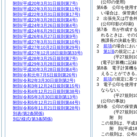
(公印の使用)
附則
(平成20年3月31日規則第7号)
第6条
公印を使用
附則
(平成22年3月31日規則第11号)
い場合は、保管責
附則
(平成22年3月31日規則第17号)
2
出張先又は庁舎
附則
(平成23年3月28日規則第4号)
(公印印影の印刷)
附則
(平成24年3月26日規則第4号)
第7条
市が作成す
附則
(平成24年6月29日規則第25号)
れるときは、その
附則
(平成26年6月27日規則第9号)
務課長の決裁を受
附則
(平成27年3月31日規則第10号)
2
前項
の場合にお
附則
(平成27年10月2日規則第29号)
3
第1項
の規定によ
附則
(平成27年12月18日規則第33号)
(平27規則
附則
(平成28年3月25日規則第7号)
(電子計算機に記録
附則
(平成29年3月28日規則第4号)
第8条
電子計算機
附則
(平成30年3月28日規則第4号)
えることができる
附則
(令和元年7月5日規則第26号)
2
前項
の規定に基
附則
(令和2年3月30日規則第2号)
3
電子公印を使用
附則
(令和3年12月24日規則第15号)
ならない。
附則
(令和4年12月21日規則第38号)
(平27規則
附則
(令和5年3月30日規則第13号)
(公印の事故)
附則
(令和5年12月21日規則第44号)
第9条
公印の保管
附則
(令和6年11月21日規則第28号)
(平27規則
別表
(第2条関係)
附
則
別記様式
(第3条関係)
この規則は、平成1
附
則
(平成1
この規則は、公布