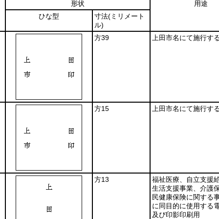
形状
用途
ひな型
寸法
(ミリメート
ル)
方39
上田市名にて施行す
方15
上田市名にて施行す
方13
福祉医療、自立支援
生活支援事業、介護
民健康保険に関する
に同目的に使用する
及び印影印刷用