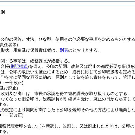
規則
、公印の保管、寸法、ひな型、使用その他必要な事項を定めるものとす
責任者等)
、形状、用途及び保管責任者は、
別表
のとおりとする。
に関する事項は、総務課長が総括する。
印台帳
(
別記様式
)
を備え、公印の新調、改刻又は廃止の都度必要な事項を
者は、公印の取扱いを厳正にするため、必要に応じて公印取扱者を定め
公印を常に堅固な容器に納め、原則として錠を施し責任をもって、管理
10・一部改正)
及び廃止)
、改刻及び廃止は、市長の承認を得て総務課長が取り扱うものとする。
しなくなった旧公印は、総務課長が引継ぎを受け、廃止の日から起算して
する。
項
の規定により期間が満了した旧公印を焼却その他の方法により廃棄し
10・一部改正)
職務代理者印を含む。)
を新調し、改刻し、又は廃止したときは、公印の
する。