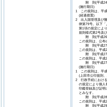
附
則
(平成2
(施行期日)
1
この規則は、平成
(経過措置)
2
出入国管理及び
律第79号。以下「
第1項の規定によ
規則様式第2号及
附
則
(平成2
この規則は、公布
附
則
(平成2
この規則は、平成2
附
則
(平成2
この規則は、平成2
附
則
(平成2
(施行期日)
1
この規則は、平成
(上田市公印規則
2
行政手続におけ
の規定により個人
印鑑登録及び証明
とみなす。
附
則
(平成2
この規則は、平成2
附
則
(平成2