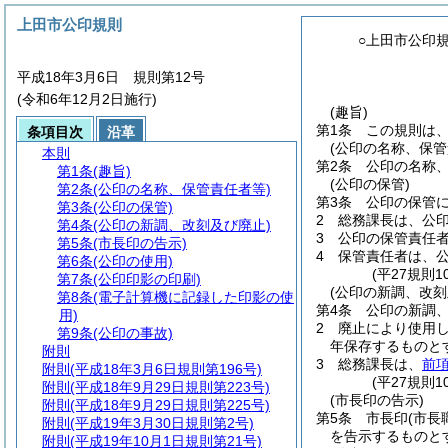
上田市公印規則
○上田市公印
平成18年3月6日 規則第12号
(令和6年12月2日施行)
(趣旨)
第1条
この規則は
条項目次
沿革
(公印の名称、保管
本則
第2条
公印の名称
第1条
(趣旨)
(公印の保管)
第2条
(公印の名称、保管責任者等)
第3条
公印の保管
第3条
(公印の保管)
2
総務課長は、公
第4条
(公印の新調、改刻及び廃止)
3
公印の保管責任
第5条
(市長印の告示)
4
保管責任者は、
第6条
(公印の使用)
(平27規則
第7条
(公印印影の印刷)
(公印の新調、改刻
第8条
(電子計算機に記録した印影の使
第4条
公印の新調
用)
2
廃止により使用
第9条
(公印の事故)
年保存するものと
附則
3
総務課長は、
前
附則
(平成18年3月6日規則第196号)
(平27規則
附則
(平成18年9月29日規則第223号)
(市長印の告示)
附則
(平成18年9月29日規則第225号)
第5条
市長印
(市長
附則
(平成19年3月30日規則第2号)
を告示するものと
附則
(平成19年10月1日規則第21号)