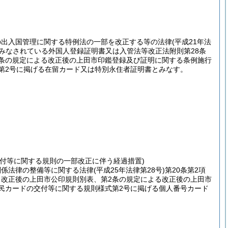
の出入国管理に関する特例法の一部を改正する等の法律
(平成21年法
とみなされている外国人登録証明書又は入管法等改正法附則第28条
3条の規定による改正後の上田市印鑑登録及び証明に関する条例施行
第2号に掲げる在留カード又は特別永住者証明書とみなす。
付等に関する規則の一部改正に伴う経過措置)
関係法律の整備等に関する法律
(平成25年法律第28号)
第20条第2項
る改正後の上田市公印規則別表、第2条の規定による改正後の上田市
民カードの交付等に関する規則様式第2号に掲げる個人番号カード