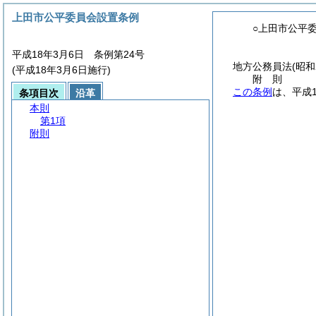
上田市公平委員会設置条例
○上田市公平
平成18年3月6日 条例第24号
地方公務員法
(昭和
(平成18年3月6日施行)
附
則
この条例
は、平成
条項目次
沿革
本則
第1項
附則