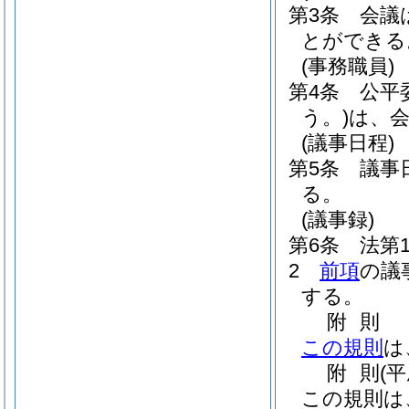
第3条
会議
とができる
(事務職員)
第4条
公平
う。)
は、
(議事日程)
第5条
議事
る。
(議事録)
第6条
法第
2
前項
の議
する。
附
則
この規則
は
附
則
(
この規則は