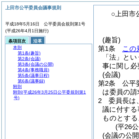
上田市公平委員会議事規則
○上田市
平成18年5月16日 公平委員会規則第1号
(平成26年4月1日施行)
(趣旨)
条項目次
沿革
第1条
この
本則
第1条
(趣旨)
「法」とい
第2条
(会議)
第3条
(会議の公開)
事に関し必
第4条
(事務職員)
(会議)
第5条
(議事日程)
第6条
(議事録)
第2条
公平
附則
は委員の請
附則
(平成26年3月25日公平委規則第1
号)
2
委員長は
議に付する
ものとする
(平26
(会議の公開