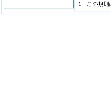
1
この規則