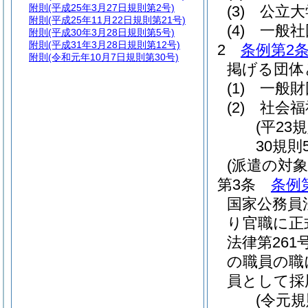
附則
(平成25年3月27日規則第2号)
(3)
公立大
附則
(平成25年11月22日規則第21号)
(4)
一般社
附則
(平成30年3月28日規則第5号)
附則
(平成31年3月28日規則第12号)
2
条例第2条
附則
(令和元年10月7日規則第30号)
掲げる団体
(1)
一般財
(2)
社会福
(平23
30規則
(派遣の対
第3条
条例
国家公務員
り官職に正
法律第261号
の職員の職
員として採
(令元規