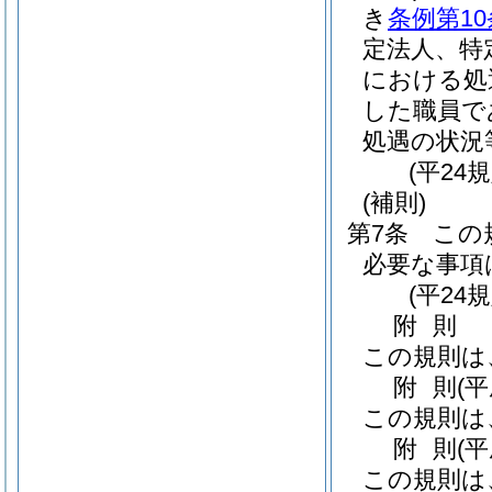
き
条例第10
定法人、特
における処
した職員で
処遇の状況
(平24
(補則)
第7条
この
必要な事項
(平24
附
則
この規則は
附
則
(
この規則は
附
則
(
この規則は