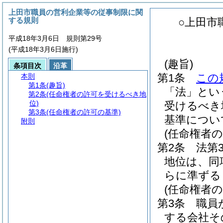
上田市職員の営利企業等の従事制限に関
する規則
○上田市
平成18年3月6日 規則第29号
(平成18年3月6日施行)
(趣旨)
条項目次
沿革
第1条
この
本則
第1条
(趣旨)
「法」とい
第2条
(任命権者の許可を受けるべき地
位)
受けるべき
第3条
(任命権者の許可の基準)
基準につい
附則
(任命権者
第2条
法第
地位は、同
らに準ずる
(任命権者の
第3条
職員
する会社そ