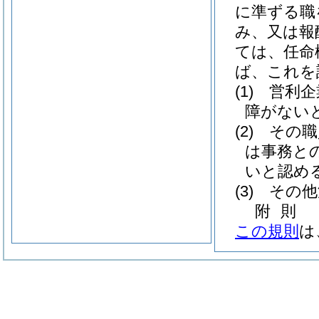
に準ずる職
み、又は報
ては、任命
ば、これを
(1)
営利企
障がない
(2)
その職
は事務と
いと認め
(3)
その他
附
則
この規則
は