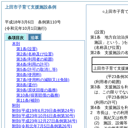
上田市子育て支援施設条例
○上田市子育
平成18年3月6日 条例第110号
(令和元年10月1日施行)
(設置)
第1条
地方自治法
(
条項目次
沿革
施設」という。)
を
本則
(名称及び位置)
第1条
(設置)
第2条
支援施設の
第2条
(名称及び位置)
第3条
(利用者の範囲)
第4条
(利用の許可)
上田市子育て支援
第5条
(許可の取消し等)
第6条
(使用料)
(平23条例
第7条
(使用料の減額又は免除)
(利用者の範囲)
第8条
(還付)
第3条
支援施設を
第9条
(原状回復の義務)
は、この限りでな
第10条
(損害賠償の義務)
(平23条例
第11条
(補則)
(利用の許可)
附則
第4条
支援施設を
附則
(平成19年6月29日条例第24号)
2
市長は、その利
附則
(平成23年10月6日条例第30号)
(1)
風紀又は秩序
附則
(平成23年12月27日条例第34号)
(2)
施設、設備等
附則
(令和元年7月5日条例第26号)