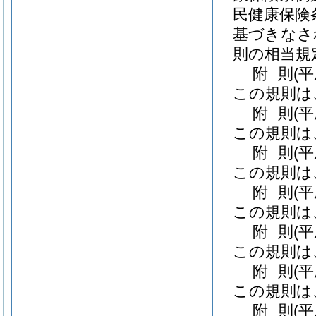
民健康保険
基づきなさ
則の相当規
附
則
(
この規則は
附
則
(平
この規則は
附
則
(
この規則は
附
則
(
この規則は
附
則
(
この規則は
附
則
(
この規則は
附
則
(平