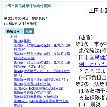
上田市国民健康保険給付規則
○上田市
平成18年3月6日 規則第92号
(令和6年12月2日施行)
条項目次
沿革
(趣旨)
本則
第1条
(趣旨)
第1条
市が
第2条
(一部負担金の減額、免除又は徴
収猶予)
康保険法
(
第3条
(一部負担金の減額、免除又は徴
田市国民健
収猶予の申請)
第4条
(一部負担金の減額、免除又は徴
例」という
収猶予の決定の通知)
ところによ
第5条
(徴収猶予となった一部負担金の
納入)
(一部負担
第6条
(一部負担金の減額等の取消し)
第2条
法第
第7条
(療養費の支給申請)
第7条の2
(特別療養費の支給申請)
は徴収猶予
第8条
(移送費の支給申請)
る被保険者
第9条
(高額療養費の支給申請)
第9条の2
(高額介護合算療養費の支給
(1)
震災、
申請)