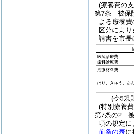
(療養費の支
第7条
被保
よる療養費
区分により
請書を市長
医師診療費
歯科診療費
治療材料費
はり、きゅう、あ
(令5規
(特別療養費
第7条の2
項の規定に
前条の表
に