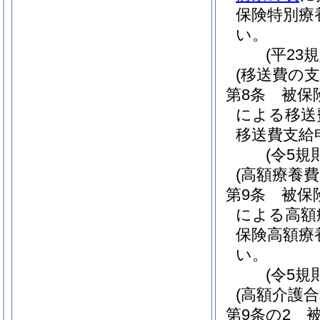
保険特別療
い。
(平23
(移送費の支
第8条
被保
による移送
移送費支給
(令5規
(高額療養費
第9条
被保
による高額
保険高額療
い。
(令5規
(高額介護
第9条の2