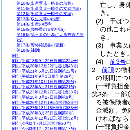
第10条
(出産育児一時金の加算)
亡し、身
第11条
(出産育児一時金の支給申請)
き。
第12条
(出産育児一時金の支給)
第13条
(双生児等の出産)
(2)
干ばつ
第14条
(出産の標準)
の他これ
第15条
(葬祭費の支給申請)
第16条
(第三者の行為による被害の届
き。
出)
(3)
事業又
第17条
(資格確認書の更新)
第18条
(補則)
したとき
附則
(4)
前3号
附則
(平成18年9月29日規則第224号)
附則
(平成20年12月22日規則第43号)
2
前項
の徴
附則
(平成21年5月29日規則第22号)
附則
(平成21年9月1日規則第26号)
の期間につ
附則
(平成21年10月1日規則第29号)
(一部負担
附則
(平成23年3月31日規則第21号)
附則
(平成23年12月27日規則第38号)
第3条
一部
附則
(平成25年3月27日規則第8号)
る被保険者
附則
(平成26年12月19日規則第26号)
附則
(平成27年12月18日規則第35号)
金減額、免
附則
(平成28年3月25日規則第6号)
ければなら
附則
(平成28年12月21日規則第32号)
附則
(令和2年7月1日規則第20号)
(一部負担
附則
(令和3年12月24日規則第17号)