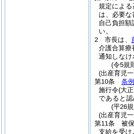
規定による
は、必要な
自己負担額
い。
2
市長は、
介護合算療
通知しなけ
(令5規
(出産育児一
第10条
条例
施行令
(大正
であると認
(平26
(出産育児
第11条
被
支給を受け