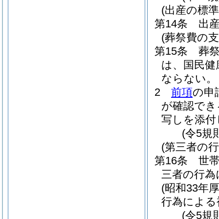
(出産の標準
第14条
出
(葬祭費の支
第15条
葬
は、国民健
ならない。
2
前項
の申
が確認でき
写しを添付
(令5規
(第三者の
第16条
世
三者の行為
(昭和33年
行為による
(令5規