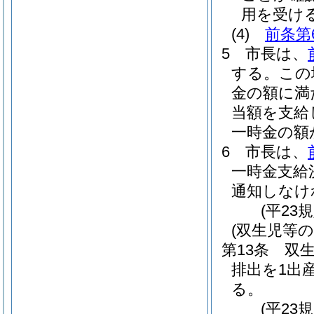
用を受け
(4)
前条第
5
市長は、
する。
この
金の額に満
当額を支給
一時金の額
6
市長は、
一時金支給
通知しなけ
(平23
(双生児等の
第13条
双
排出を1出
る。
(平23