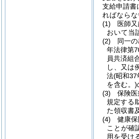
支給申請書
ればならな
(1)
医師又
おいて当
(2)
同一の
年法律第7
員共済組
し、又は
法
(昭和37
を含む。)
(3)
保険医
規定する
た領収書
(4)
健康保
ことが確
用を受け