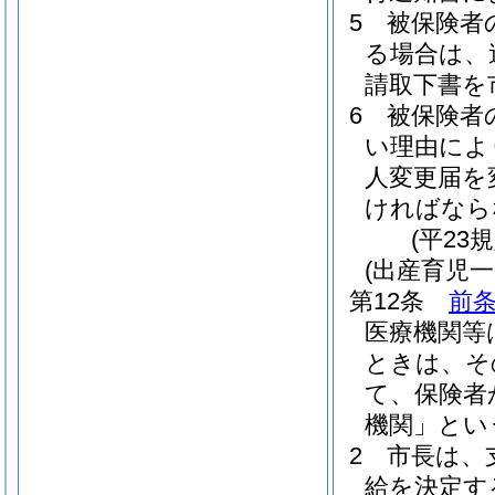
5
被保険者
る場合は、
請取下書を
6
被保険者
い理由によ
人変更届を
ければなら
(平23
(出産育児一
第12条
前条
医療機関等
ときは、そ
て、保険者
機関」とい
2
市長は、
給を決定す