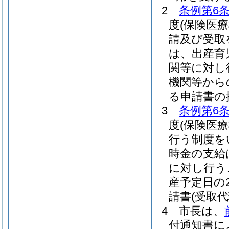
2
条例第6条
度
(保険医
請及び受取
は、出産育
関等に対し
機関等から
る申請書の
3
条例第6条
度
(保険医
行う制度を
時金の支給
に対し行う
産予定日の
請書
(受取代
4
市長は、
付通知書に