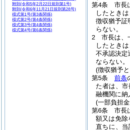
第4条
市長
附則
(令和5年2月22日規則第1号)
附則
(令和6年11月21日規則第28号)
したときは
様式第1号
(第3条関係)
様式第2号
(第4条関係)
徴収猶予証
様式第3号
(第4条関係)
らない。
様式第4号
(第6条関係)
2
市長は、
したときは
不承認決定
ならない。
(徴収猶予
第5条
前条
た者は、市
融機関に納
(一部負担
第6条
市長
額又は免除
直ちに、当