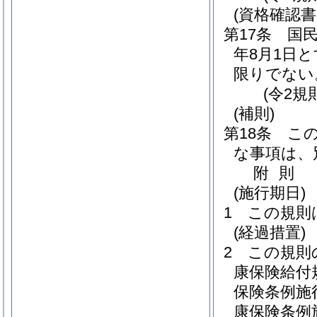
(資格確認書
第17条
国民
年8月1日
限りでない
(令2規
(補則)
第18条
こ
な事項は、
附
則
(施行期日)
1
この規則
(経過措置)
2
この規則
康保険給付
保険条例施
康保険条例