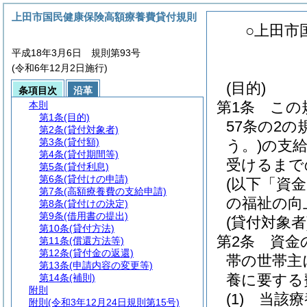
上田市国民健康保険高額療養費貸付規則
○上田市
平成18年3月6日 規則第93号
(令和6年12月2日施行)
(目的)
条項目次
沿革
第1条
この
本則
第1条
(目的)
57条の2
第2条
(貸付対象者)
第3条
(貸付額)
う。)
の支
第4条
(貸付期間等)
受けるまで
第5条
(貸付利息)
第6条
(貸付けの申請)
(以下「資
第7条
(高額療養費の支給申請)
の福祉の向
第8条
(貸付けの決定)
第9条
(借用書の提出)
(貸付対象者
第10条
(貸付方法)
第2条
資金
第11条
(償還方法等)
第12条
(貸付金の返還)
帯の世帯主
第13条
(申請内容の変更等)
養に要する
第14条
(補則)
附則
(1)
当該療
附則
(令和3年12月24日規則第15号)