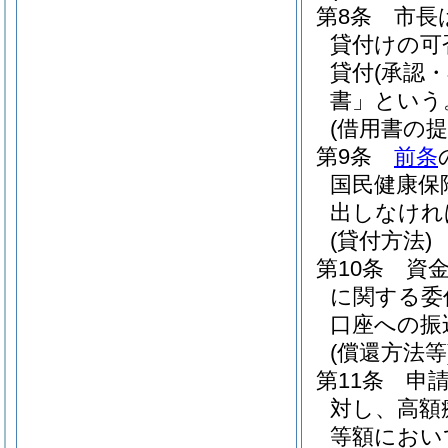
第8条
市長
貸付けの可
貸付
(承認・
書」という
(借用書の提
第9条
前条
国民健康保
出しなけれ
(貸付方法)
第10条
資
に関する委
口座への振
(償還方法等
第11条
申
対し、高額
等額におい