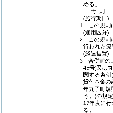
める。
附
則
(施行期日)
1
この規則
(適用区分)
2
この規則
行われた療
(経過措置)
3
合併前の
45号)
又は
関する条例
貸付基金の
年丸子町規則
う。)
の規
17年度に
る。