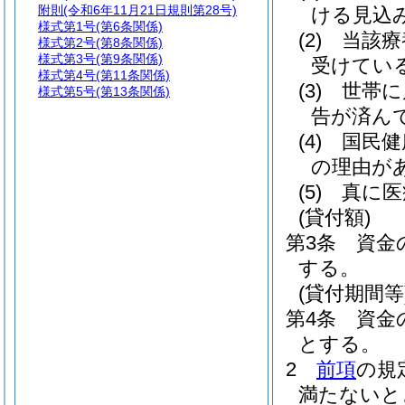
附則
(令和6年11月21日規則第28号)
ける見込
様式第1号
(第6条関係)
(2)
当該療
様式第2号
(第8条関係)
様式第3号
(第9条関係)
受けてい
様式第4号
(第11条関係)
(3)
世帯に
様式第5号
(第13条関係)
告が済ん
(4)
国民健
の理由が
(5)
真に医
(貸付額)
第3条
資金
する。
(貸付期間等
第4条
資金
とする。
2
前項
の規
満たないと