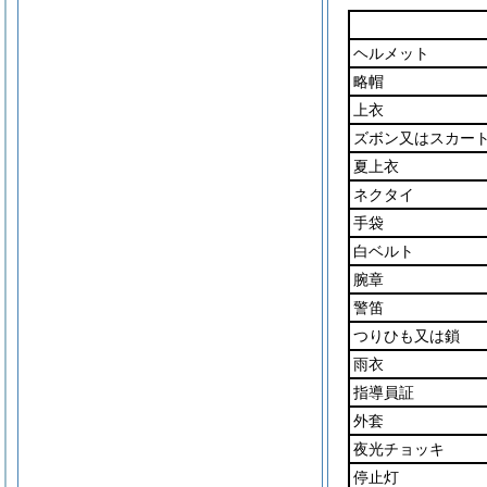
ヘルメット
略帽
上衣
ズボン又はスカー
夏上衣
ネクタイ
手袋
白ベルト
腕章
警笛
つりひも又は鎖
雨衣
指導員証
外套
夜光チョッキ
停止灯