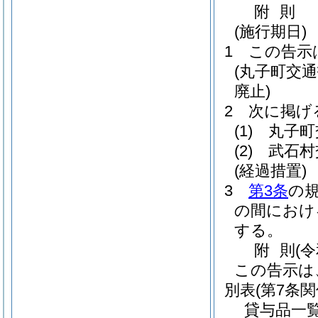
附
則
(施行期日)
1
この告示
(丸子町交
廃止)
2
次に掲げ
(1)
丸子町
(2)
武石村
(経過措置)
3
第3条
の規
の間におけ
する。
附
則
(
この告示は
別表
(第7条関
貸与品一