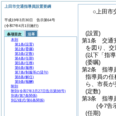
上田市交通指導員設置要綱
○上田市
平成19年3月30日 告示第64号
(令和7年4月1日施行)
(設置)
条項目次
沿革
第1条
交通
本則
第1条
(設置)
を図り、交
第2条
(委嘱)
第3条
(定数)
(以下「指
第4条
(任期)
(委嘱)
第5条
(任務)
第6条
(服務)
第2条
指導
第7条
(制服等の貸与)
指導員の任
第8条
(解任)
第9条
(報酬)
ら、市長が
附則
(定数)
附則
(令和7年3月27日告示第98号)
別表
(第7条関係)
第3条
指導
別記様式
(第6条関係)
(令7告
(任期)