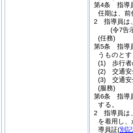
第4条
指導
任期は、前
2
指導員は
(令7告
(任務)
第5条
指導
うものとす
(1)
歩行者
(2)
交通安
(3)
交通安
(服務)
第6条
指導
する。
2
指導員は
を着用し、
導員証
(
別記