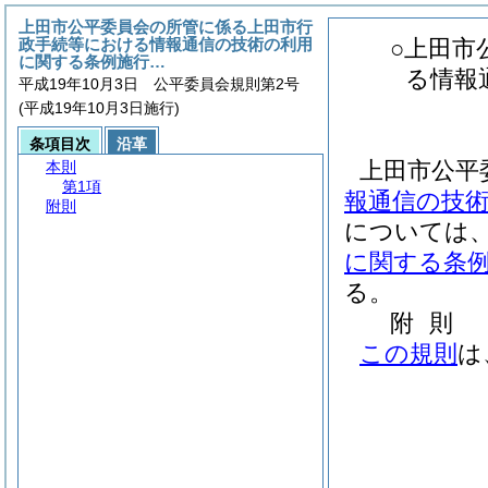
上田市公平委員会の所管に係る上田市行
政手続等における情報通信の技術の利用
○上田市
に関する条例施行…
る情報
平成19年10月3日 公平委員会規則第2号
(平成19年10月3日施行)
条項目次
沿革
上田市公平
本則
第1項
報通信の技
附則
については
に関する条
る。
附
則
この規則
は