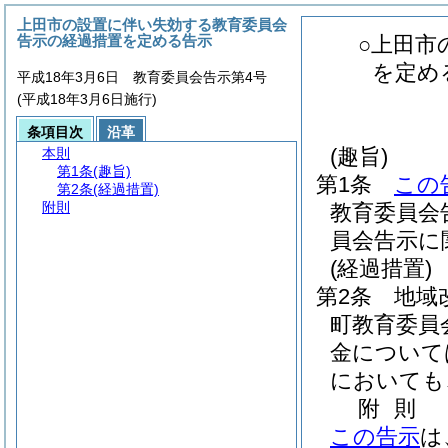
上田市の設置に伴い失効する教育委員会
告示の経過措置を定める告示
○上田市
を定め
平成18年3月6日 教育委員会告示第4号
(平成18年3月6日施行)
条項目次
沿革
(趣旨)
本則
第1条
(趣旨)
第1条
この
第2条
(経過措置)
附則
教育委員会
員会告示に
(経過措置)
第2条
地域
町教育委員
金について
においても
附
則
この告示
は