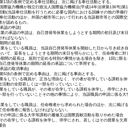
5第1項の条例で定める奉仕活動は、次に掲げる奉仕活動とする。
国際協力機構が独立行政法人国際協力機構法
(平成14年法律第136号)
第
活動
(当該奉仕活動を行うために必要な国内における訓練その他の準備行
奉仕活動のほか、外国の都市等において行われる当該都市等との国際交
者が認めるもの。
承認の申請)
休業の承認の申請は、自己啓発等休業をしようとする期間の初日及び末
ければならない。
期間の延長)
休業をしている職員は、当該自己啓発等休業を開始した日から引き続き
おいて、延長をしようとする期間の末日を明らかにして、任命権者に対
の期間の延長は、規則で定める特別の事情がある場合を除き、1回に限る
自己啓発等休業の期間の延長の承認について準用する。
承認の取消事由)
5第5項の条例で定める事由は、次に掲げる事由とする。
業をしている職員が、正当な理由なく、その者が在学している課程を休
仕活動の全部若しくは一部を行っていないこと。
業をしている職員が、その者が在学している課程を休学し、停学にされ
一部を行っていないことその他の事情により、当該職員の申請に係る大
休業をしている職員は、任命権者から求められた場合のほか、次に掲げ
て任命権者に報告しなければならない。
その申請に係る大学等課程の履修又は国際貢献活動を取りやめた場合
その在学している課程を休学し、停学にされ、若しくはその授業を欠席
場合