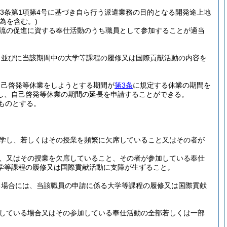
13条第1項第4号に基づき自ら行う派遣業務の目的となる開発途上地
為を含む。)
流の促進に資する奉仕活動のうち職員として参加することが適当
日並びに当該期間中の大学等課程の履修又は国際貢献活動の内容を
自己啓発等休業をしようとする期間が
第3条
に規定する休業の期間を
し、自己啓発等休業の期間の延長を申請することができる。
ものとする。
学し、若しくはその授業を頻繁に欠席していること又はその者が
、又はその授業を欠席していること、その者が参加している奉仕
学等課程の履修又は国際貢献活動に支障が生ずること。
る場合には、当該職員の申請に係る大学等課程の履修又は国際貢献
している場合又はその参加している奉仕活動の全部若しくは一部