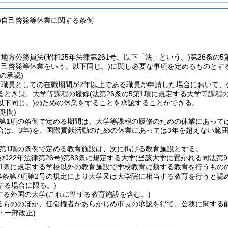
の自己啓発等休業に関する条例
、地方公務員法
(昭和25年法律第261号。以下「法」という。)
第26条の
自己啓発等休業をいう。以下同じ。)
に関し必要な事項を定めるものとす
の承認)
、職員としての在職期間が2年以上である職員が申請した場合において、
るときは、大学等課程の履修
(法第26条の5第1項に規定する大学等課程
以下同じ。)
のための休業をすることを承認することができる。
期間)
5第1項の条例で定める期間は、大学等課程の履修のための休業にあって
は、3年)
を、国際貢献活動のための休業にあっては3年を超えない範
5第1項の条例で定める教育施設は、次に掲げる教育施設とする。
昭和22年法律第26号)
第83条に規定する大学
(当該大学に置かれる同法第
1条に規定する学校以外の教育施設で学校教育に類する教育を行うもの
04条第7項第2号の規定により大学又は大学院に相当する教育を行うと認
する場合に限る。)
する外国の大学
(これに準ずる教育施設を含む。)
るもののほか、任命権者があらかじめ市長の承認を得て、公務に関する
4・一部改正)