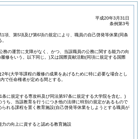
平成20年3月31日
条例第3号
5第1項、第5項及び第6項の規定により、職員の自己啓発等休業
(同条
る。
公務の運営に支障がなく、かつ、当該職員の公務に関する能力の向
の履修をいう。以下同じ。)
又は国際貢献活動
(同項に規定する国際
は2年
(大学等課程の履修の成果をあげるために特に必要な場合とし
囲内で任命権者が定める間とする。
91条に規定する専攻科及び同法第97条に規定する大学院を含む。)
のうち、当該教育を行うにつき他の法律に特別の規定があるもので
められる課程を置く教育施設
(自己啓発等休業をしようとする職員が
能力の向上に資すると認める教育施設