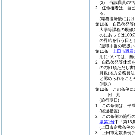
(3)
当該職員の申
2
任命権者は、自
る。
(職務復帰後におけ
第10条
自己啓発等
大学等課程の履修
のにあっては10
の昇給を行う日と
(退職手当の取扱い
第11条
上田市職員
用については、自
2
自己啓発等休業
の2第1項ただし
月数
(地方公務員
と認められること
(補則)
第12条
この条例に
附
則
(施行期日)
1
この条例は、平成
(経過措置)
2
この条例の施行
条第1号
中「第13
(上田市定数条例の
3
上田市定数条例
(