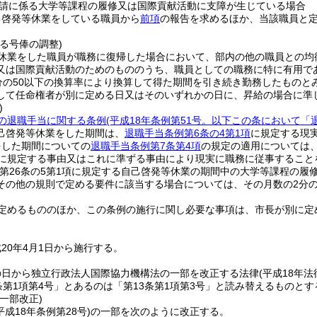
請に係る大学等課程の履修又は国際貢献活動に支障が生じている場合
己啓発等休業をしている職員から
前項
の報告を求めるほか、当該職員と
る号俸の調整)
休業をした職員が職務に復帰した場合において、部内の他の職員との均
又は国際貢献活動のためのもののうち、職員としての職務に特に有用であ
0分の50以下の換算率により換算して得た期間を引き続き勤務したもの
して任命権者が別に定める日又はそのいずれかの日に、昇給の場合に準
)
の退職手当に関する条例
(平成18年条例第51号。以下この条において「
己啓発等休業をした期間は、
退職手当条例第6条の4第1項
に規定する現
をした期間についての
退職手当条例第7条第4項
の規定の適用については
書に規定する事由又はこれに準ずる事由により現実に職務に従事すること
法第26条の5第1項に規定する自己啓発等休業の期間中の大学等課程の
その他の規則で定める要件に該当する場合については、その月数の2分の
定めるもののほか、この条例の施行に関し必要な事項は、市長が別に定
20年4月1日から施行する。
の日から独立行政法人国際協力機構法の一部を改正する法律
(平成18年法
条第1項第4号」とあるのは「第13条第1項第3号」と読み替えるものとす
一部改正)
平成18年条例第28号)
の一部を次のように改正する。