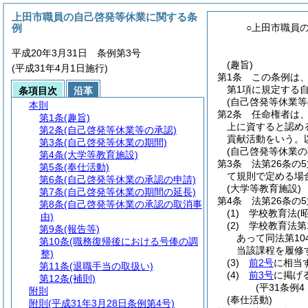
上田市職員の自己啓発等休業に関する条
例
○上田市職員
平成20年3月31日 条例第3号
(趣旨)
(平成31年4月1日施行)
第1条
この条例は
第1項に規定する
条項目次
沿革
(自己啓発等休業等
本則
第2条
任命権者は
第1条
(趣旨)
上に資すると認め
第2条
(自己啓発等休業等の承認)
貢献活動をいう。
第3条
(自己啓発等休業の期間)
(自己啓発等休業の
第4条
(大学等教育施設)
第3条
法第26条の
第5条
(奉仕活動)
て規則で定める場合
第6条
(自己啓発等休業の承認の申請)
(大学等教育施設)
第7条
(自己啓発等休業の期間の延長)
第4条
法第26条の
第8条
(自己啓発等休業の承認の取消事
(1)
学校教育法
(
由)
(2)
学校教育法第
第9条
(報告等)
あって同法第1
第10条
(職務復帰後における号俸の調
当該課程を履修
整)
(3)
前2号
に相当
第11条
(退職手当の取扱い)
(4)
前3号
に掲げ
第12条
(補則)
(平31条例
附則
(奉仕活動)
附則
(平成31年3月28日条例第4号)