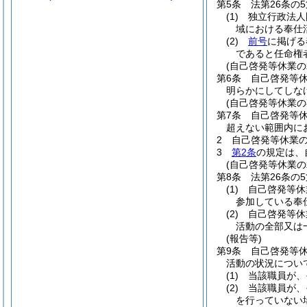
第5条
法第26条の
(1)
独立行政法人
域における奉仕
(2)
前号
に掲げる
であると任命権
(自己啓発等休業の
第6条
自己啓発等
明らかにしてしな
(自己啓発等休業の
第7条
自己啓発等
超えない範囲内に
2
自己啓発等休業
3
第2条
の規定は、
(自己啓発等休業の
第8条
法第26条の
(1)
自己啓発等休
参加している奉
(2)
自己啓発等休
活動の全部又は
(報告等)
第9条
自己啓発等
活動の状況につい
(1)
当該職員が、
(2)
当該職員が、
を行っていない