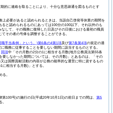
定期的に連絡を取ることにより、十分な意思疎通を図るものとす
衡上必要があると認められるときは、当該自己啓発等休業の期間を
ると認められるものにあっては100分の100以下、それ以外のも
とみなして、その職務に復帰した日及びその日後における最初の職員
じてその者の号俸を調整することができる。
退職手当条例」という。)
第6条の4第1項
及び
第7条第4項
の規定の適
実に職務に従事することを要しない期間に該当するものとする。
、
同項
中「その月数の2分の1に相当する月数
(地方公務員法第55条
を要しなかった期間については、その月数)
」とあるのは、「その
履修又は国際貢献活動の内容が公務の能率的な運営に特に資するもの
1に相当する月数)
」とする。
める。
律第100号)
の施行の日
(平成20年10月1日)
の前日までの間は、
第5
る。