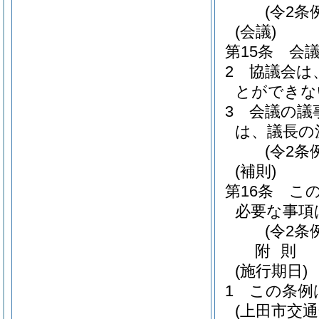
(令2条
(会議)
第15条
会
2
協議会は
とができな
3
会議の議
は、議長の
(令2条
(補則)
第16条
こ
必要な事項
(令2条
附
則
(施行期日)
1
この条例
(上田市交