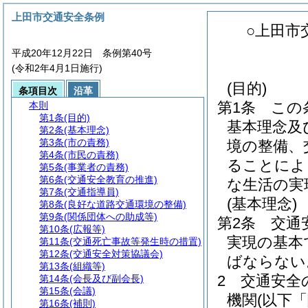
上田市交通安全条例
○上田市
平成20年12月22日 条例第40号
(令和2年4月1日施行)
(目的)
条項目次
沿革
第1条
この
本則
第1条
(目的)
基本理念及
第2条
(基本理念)
第3条
(市の責務)
境の整備、
第4条
(市民の責務)
ることによ
第5条
(事業者の責務)
第6条
(交通安全教育の推進)
な生活の実
第7条
(交通指導員)
(基本理念)
第8条
(良好な道路交通環境の整備)
第9条
(関係団体への助成等)
第2条
交通
第10条
(広報等)
実現の基本
第11条
(交通死亡事故等発生時の措置)
第12条
(交通安全対策協議会)
ばならない
第13条
(組織等)
2
交通安全
第14条
(会長及び副会長)
第15条
(会議)
機関
(以下
第16条
(補則)