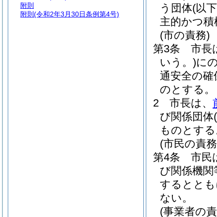
附則
う団体
(以
附則
(令和2年3月30日条例第4号)
主的かつ積
(市の責務)
第3条
市長
いう。)
に
通安全の確
のとする。
2
市長は、
び関係団体
ものとする
(市民の責務
第4条
市民
び関係機関
するととも
ない。
(事業者の責