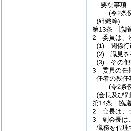
要な事項
(令2条
(組織等)
第13条
協
2
委員は、
(1)
関係行
(2)
識見を
(3)
その他
3
委員の任
任者の残任
(令2条
(会長及び副
第14条
協
2
会長は、
3
副会長は
職務を代理