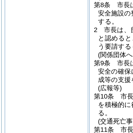
第8条
市長
安全施設の
する。
2
市長は、
と認めると
う要請する
(関係団体へ
第9条
市長
安全の確保
成等の支援
(広報等)
第10条
市
を積極的に
る。
(交通死亡
第11条
市