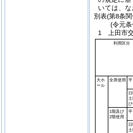
いては、な
別表
(第8条関
(令元条
1 上田市
利用区分
大ホ
全席使用
平
ール
日
土
び
1階及び
平
2階使用
日
土