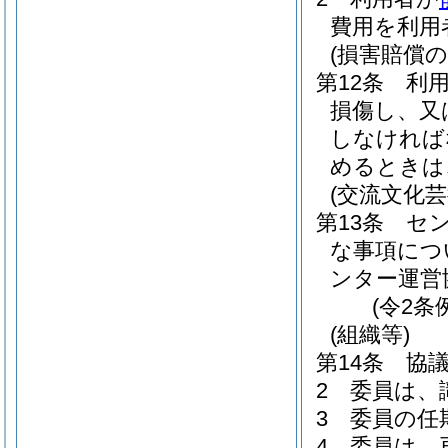
費用を利用
(損害賠償の
第12条
利
損傷し、又
しなければ
めるときは
(交流文化
第13条
セ
な事項につ
ンター運営
(令2条
(組織等)
第14条
協
2
委員は、
3
委員の任
4
委員は、