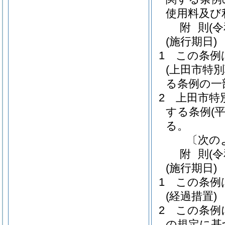
使用料及び
附
則
(
(施行期日)
1
この条例
(上田市特
る条例の一
2
上田市特
する条例
(
る。
〔次の
附
則
(
(施行期日)
1
この条例
(経過措置)
2
この条例
の規定に基