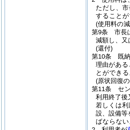
ただし、市
することが
(使用料の減
第9条
市長
減額し、又
(還付)
第10条
既
理由がある
とができる
(原状回復の
第11条
セ
利用終了後
若しくは利
設、設備等
ばならない
2
利用者が