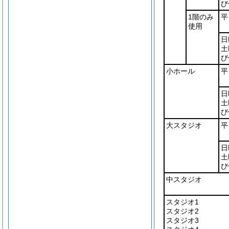
び
1階のみ
平
使用
日
土
び
小ホール
平
日
土
び
大スタジオ
平
日
土
び
中スタジオ
スタジオ1
スタジオ2
スタジオ3