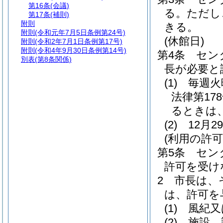
第16条
(会議)
る。
ただし
第17条
(補則)
附則
きる。
附則
(令和元年7月5日条例第24号)
(休館日)
附則
(令和2年7月1日条例第17号)
附則
(令和4年9月30日条例第14号)
第4条
セン
別表
(第8条関係)
長が必要と
(1)
毎週火
法律第178
るときは
(2)
12月
(利用の許可
第5条
セン
許可を受け
2
市長は、
は、許可を
(1)
風紀又
(2)
施設、