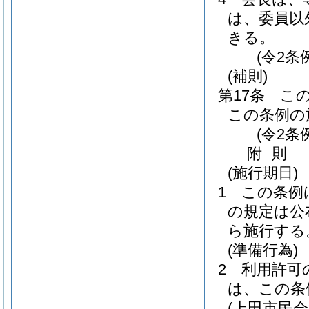
は、委員以
きる。
(令2条
(補則)
第17条
こ
この条例の
(令2条
附
則
(施行期日)
1
この条例
の規定は公
ら施行する
(準備行為)
2
利用許可
は、この条
(上田市民