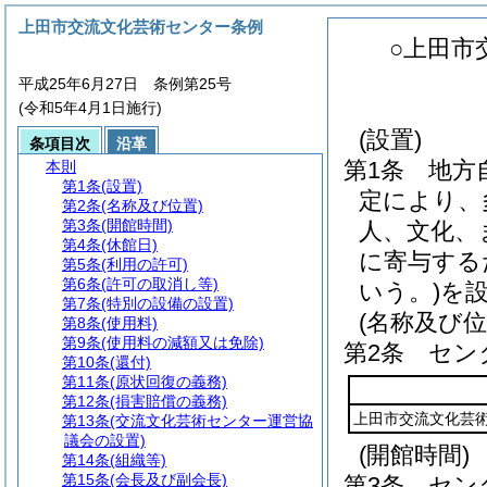
上田市交流文化芸術センター条例
○上田市
平成25年6月27日 条例第25号
(令和5年4月1日施行)
(設置)
条項目次
沿革
第1条
地方
本則
第1条
(設置)
定により、
第2条
(名称及び位置)
第3条
(開館時間)
人、文化、
第4条
(休館日)
に寄与する
第5条
(利用の許可)
第6条
(許可の取消し等)
いう。)
を
第7条
(特別の設備の設置)
(名称及び位
第8条
(使用料)
第9条
(使用料の減額又は免除)
第2条
セン
第10条
(還付)
第11条
(原状回復の義務)
第12条
(損害賠償の義務)
上田市交流文化芸
第13条
(交流文化芸術センター運営協
議会の設置)
(開館時間)
第14条
(組織等)
第15条
(会長及び副会長)
第3条
セン