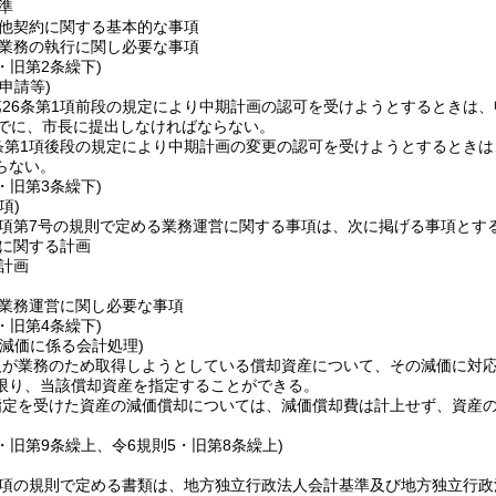
準
他契約に関する基本的な事項
業務の執行に関し必要な事項
3・旧第2条繰下)
申請等)
第26条第1項前段の規定により中期計画の認可を受けようとするときは
までに、市長に提出しなければならない。
条第1項後段の規定により中期計画の変更の認可を受けようとするとき
らない。
3・旧第3条繰下)
項)
2項第7号の規則で定める業務運営に関する事項は、次に掲げる事項とす
に関する計画
計画
業務運営に関し必要な事項
3・旧第4条繰下)
減価に係る会計処理)
人が業務のため取得しようとしている償却資産について、その減価に対
限り、当該償却資産を指定することができる。
指定を受けた資産の減価償却については、減価償却費は計上せず、資産
3・旧第9条繰上、令6規則5・旧第8条繰上)
1項の規則で定める書類は、地方独立行政法人会計基準及び地方独立行