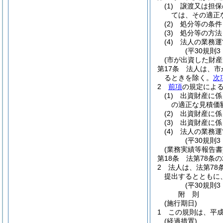
(1)
譲渡又は担保
ては、その適正
(2)
処分等の条件
(3)
処分等の方法
(4)
法人の業務運
(平30規則
(市が出資した財産
第17条
法人は、市
るときを除く。
次
2
前項
の規定によ
(1)
出資財産に係
の適正な見積価額
(2)
出資財産に係
(3)
出資財産に係
(4)
法人の業務運
(平30規則
(業務実績等報告書
第18条
法第78条
2
法人は、法第78
提出するとともに
(平30規則
附
則
(施行期日)
1
この規則は、平成
(経過措置)