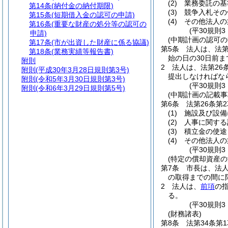
(2)
業務委託の基
第14条
(納付金の納付期限)
(3)
競争入札その
第15条
(短期借入金の認可の申請)
(4)
その他法人の
第16条
(重要な財産の処分等の認可の
(平30規則
申請)
(中期計画の認可の
第17条
(市が出資した財産に係る協議)
第5条
法人は、法
第18条
(業務実績等報告書)
始の日の30日前
附則
2
法人は、法第26
附則
(平成30年3月28日規則第3号)
提出しなければな
附則
(令和5年3月30日規則第3号)
(平30規則
附則
(令和6年3月29日規則第5号)
(中期計画の記載事
第6条
法第26条第
(1)
施設及び設備
(2)
人事に関する
(3)
積立金の使途
(4)
その他法人の
(平30規則
(特定の償却資産の
第7条
市長は、法
の取得までの間に
2
法人は、
前項
の
る。
(平30規則
(財務諸表)
第8条
法第34条第