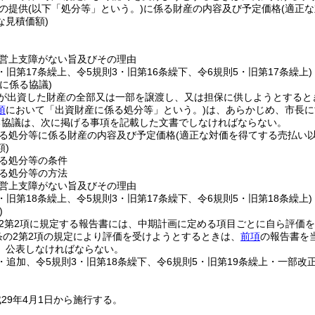
の提供
(以下「処分等」という。)
に係る財産の内容及び予定価格
(適正
な見積価額)
営上支障がない旨及びその理由
3・旧第17条繰上、令5規則3・旧第16条繰下、令6規則5・旧第17条繰上)
に係る協議)
が出資した財産の全部又は一部を譲渡し、又は担保に供しようとすると
項
において「出資財産に係る処分等」という。)
は、あらかじめ、市長に
る協議は、次に掲げる事項を記載した文書でしなければならない。
る処分等に係る財産の内容及び予定価格
(適正な対価を得てする売払い
)
る処分等の条件
る処分等の方法
営上支障がない旨及びその理由
3・旧第18条繰上、令5規則3・旧第17条繰下、令6規則5・旧第18条繰上)
)
の2第2項に規定する報告書には、中期計画に定める項目ごとに自ら評価
条の2第2項の規定により評価を受けようとするときは、
前項
の報告書を
、公表しなければならない。
3・追加、令5規則3・旧第18条繰下、令6規則5・旧第19条繰上・一部改正
29年4月1日から施行する。