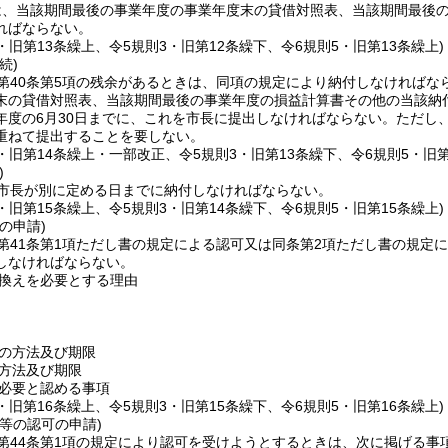
は、当該期間最後の事業年度の事業年度末の貸借対照表、当該期間最後
ればならない。
3・旧第13条繰上、令5規則3・旧第12条繰下、令6規則5・旧第13条繰上)
続)
第40条第5項の残余があるときは、同項の規定により納付しなければな
末の貸借対照表、当該期間最後の事業年度の損益計算書その他の当該納
年度の6月30日までに、これを市長に提出しなければならない。
ただし
重ねて提出することを要しない。
3・旧第14条繰上・一部改正、令5規則3・旧第13条繰下、令6規則5・旧第
)
市長が別に定める日までに納付しなければならない。
3・旧第15条繰上、令5規則3・旧第14条繰下、令6規則5・旧第15条繰上)
の申請)
第41条第1項ただし書の規定による認可又は同条第2項ただし書の規定
しなければならない。
換えを必要とする理由
の方法及び期限
方法及び期限
必要と認める事項
3・旧第16条繰上、令5規則3・旧第15条繰下、令6規則5・旧第16条繰上)
等の認可の申請)
第44条第1項の規定により認可を受けようとするときは、次に掲げる事