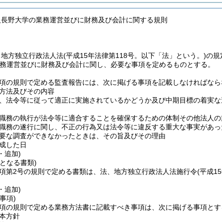
人長野大学の業務運営並びに財務及び会計に関する規則
、地方独立行政法人法
(平成15年法律第118号。以下「法」という。)
の規
務運営並びに財務及び会計に関し、必要な事項を定めるものとする。
4項の規則で定める監査報告には、次に掲げる事項を記載しなければなら
方法及びその内容
、法令等に従って適正に実施されているかどうか及び中期目標の着実な
職務の執行が法令等に適合することを確保するための体制その他法人の
職務の遂行に関し、不正の行為又は法令等に違反する重大な事実があっ
要な調査ができなかったときは、その旨及びその理由
成した日
・追加)
となる書類)
6項第2号の規則で定める書類は、法、地方独立行政法人法施行令
(平成1
・追加)
事項)
2項の規則で定める業務方法書に記載すべき事項は、次に掲げる事項とす
本方針