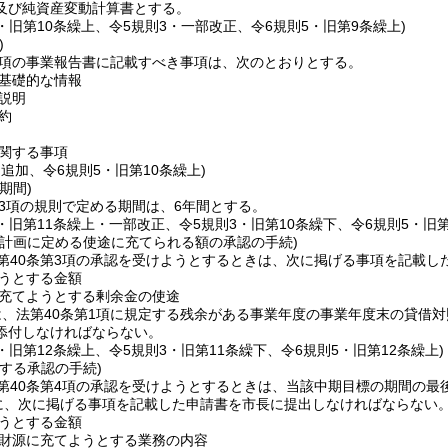
及び純資産変動計算書とする。
3・旧第10条繰上、令5規則3・一部改正、令6規則5・旧第9条繰上)
)
2項の事業報告書に記載すべき事項は、次のとおりとする。
基礎的な情報
説明
約
関する事項
・追加、令6規則5・旧第10条繰上)
期間)
第3項の規則で定める期間は、6年間とする。
3・旧第11条繰上・一部改正、令5規則3・旧第10条繰下、令6規則5・旧第
期計画に定める使途に充てられる額の承認の手続)
第40条第3項の承認を受けようとするときは、次に掲げる事項を記載し
うとする金額
充てようとする剰余金の使途
は、法第40条第1項に規定する残余がある事業年度の事業年度末の貸借
添付しなければならない。
3・旧第12条繰上、令5規則3・旧第11条繰下、令6規則5・旧第12条繰上)
する承認の手続)
第40条第4項の承認を受けようとするときは、当該中期目標の期間の最
でに、次に掲げる事項を記載した申請書を市長に提出しなければならない
うとする金額
財源に充てようとする業務の内容