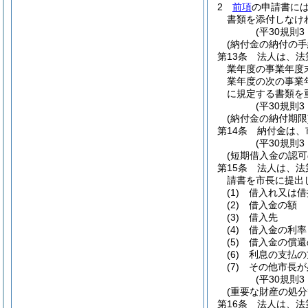
2
前項
の申請書に
書類を添付しなけ
(平30規則
(納付金の納付の手
第13条
法人は、法
業年度の事業年度
業年度の次の事業
に規定する書類を
(平30規則
(納付金の納付期限
第14条
納付金は、
(平30規則
(短期借入金の認可
第15条
法人は、法
請書を市長に提出
(1)
借入れ又は借
(2)
借入金の額
(3)
借入先
(4)
借入金の利率
(5)
借入金の償還
(6)
利息の支払の
(7)
その他市長が
(平30規則
(重要な財産の処分
第16条
法人は、法