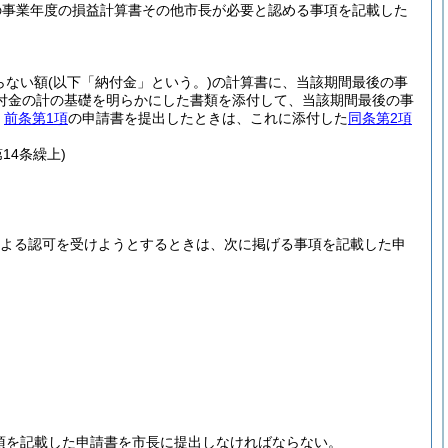
の事業年度の損益計算書その他市長が必要と認める事項を記載した
らない額
(以下「納付金」という。)
の計算書に、当該期間最後の事
付金の計の基礎を明らかにした書類を添付して、当該期間最後の事
、
前条第1項
の申請書を提出したときは、これに添付した
同条第2項
14条繰上)
による認可を受けようとするときは、次に掲げる事項を記載した申
項を記載した申請書を市長に提出しなければならない。