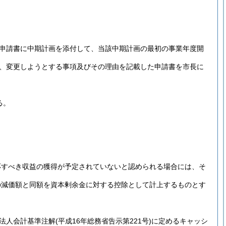
、申請書に中期計画を添付して、当該中期計画の最初の事業年度開
は、変更しようとする事項及びその理由を記載した申請書を市長に
る。
応すべき収益の獲得が予定されていないと認められる場合には、そ
の減価額と同額を資本剰余金に対する控除として計上するものとす
政法人会計基準注解
(平成16年総務省告示第221号)
に定めるキャッシ