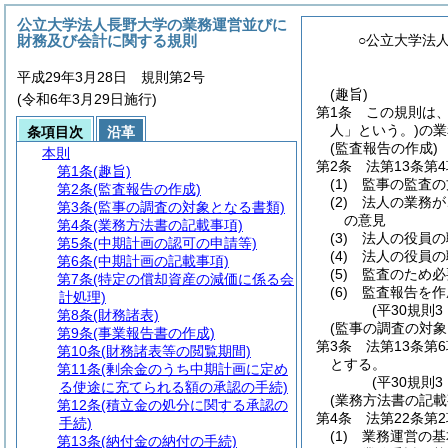
公立大学法人長野大学の業務運営並びに
財務及び会計に関する規則
○公立大学法
平成29年3月28日 規則第2号
(趣旨)
(令和6年3月29日施行)
第1条
この規則は
人」という。)
の業
条項目次
沿革
(監査報告の作成)
本則
第2条
法第13条第
第1条
(趣旨)
(1)
監事の監査の
第2条
(監査報告の作成)
(2)
法人の業務が
第3条
(監事の調査の対象となる書類)
の意見
第4条
(業務方法書の記載事項)
(3)
法人の役員の
第5条
(中期計画の認可の申請等)
(4)
法人の役員の
第6条
(中期計画の記載事項)
(5)
監査のため必
第7条
(特定の償却資産の減価に係る会
(6)
監査報告を作
計処理)
(平30規則3
第8条
(財務諸表)
(監事の調査の対象
第9条
(事業報告書の作成)
第3条
法第13条第
第10条
(財務諸表等の閲覧期間)
とする。
第11条
(剰余金のうち中期計画に定め
(平30規則3
る使途に充てられる額の承認の手続)
(業務方法書の記載
第12条
(積立金の処分に関する承認の
第4条
法第22条第
手続)
(1)
業務運営の基
第13条
(納付金の納付の手続)