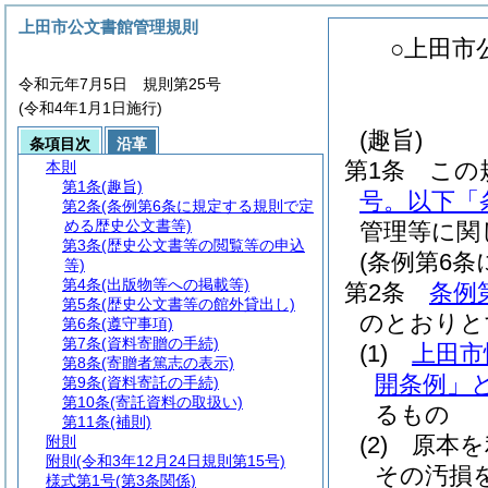
上田市公文書館管理規則
○上田市
令和元年7月5日 規則第25号
(令和4年1月1日施行)
(趣旨)
条項目次
沿革
第1条
この
本則
第1条
(趣旨)
号。以下「
第2条
(条例第6条に規定する規則で定
める歴史公文書等)
管理等に関
第3条
(歴史公文書等の閲覧等の申込
(条例第6
等)
第4条
(出版物等への掲載等)
第2条
条例
第5条
(歴史公文書等の館外貸出し)
のとおりと
第6条
(遵守事項)
第7条
(資料寄贈の手続)
(1)
上田市
第8条
(寄贈者篤志の表示)
開条例」と
第9条
(資料寄託の手続)
第10条
(寄託資料の取扱い)
るもの
第11条
(補則)
(2)
原本を
附則
附則
(令和3年12月24日規則第15号)
その汚損
様式第1号
(第3条関係)