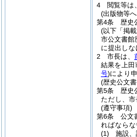
4
閲覧等は
(出版物等へ
第4条
歴史
(以下「掲
市公文書館
に提出しな
2
市長は、
結果を上田
号
)
により
(歴史公文
第5条
歴史
ただし、市
(遵守事項)
第6条
公文
ればならな
(1)
施設、