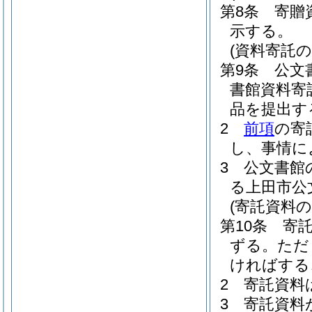
第8条
寄贈
示する。
(資料寄託の
第9条
公文
書館資料寄
品を提出す
2
前項
の寄
し、事情に
3
公文書館
る上田市公
(寄託資料の
第10条
寄
ずる。
ただ
ければする
2
寄託資料
3
寄託資料