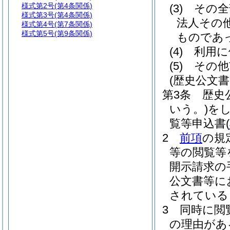
様式第2号
(第4条関係)
(3)
その全
様式第3号
(第4条関係)
法人その
様式第4号
(第7条関係)
様式第5号
(第9条関係)
ものであ
(4)
利用に
(5)
その他
(歴史公文
第3条
歴史
いう。)
を
覧等申込書
(
2
前項
の規
等の閲覧等
開示請求の
公文書等に
されている
3
同時に閲
の理由があ