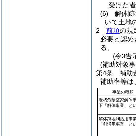
受けた者
(6)
解体跡
いて土地
2
前項
の規
必要と認め
る。
(令3告
(補助対象
第4条
補助
補助率等は
事業の種類
老朽危険空家解体
下「解体事業」とい
解体跡地利活用事
「利活用事業」とい