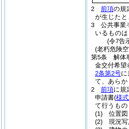
2
前項
の規
が生じたと
3
公共事業
いるものは
(令7告
(老朽危険
第5条
解体
金交付希望
2条第2号
に
て、あらか
2
前項
に規
申請書
(
様式
て行うもの
(1)
位置図
(2)
現況写