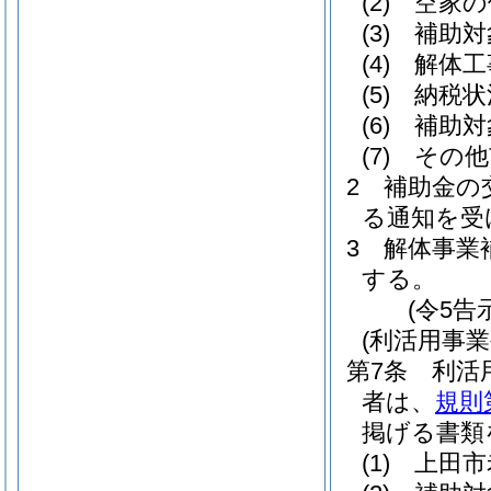
(2)
空家の
(3)
補助対
(4)
解体工
(5)
納税状
(6)
補助対
(7)
その他
2
補助金の
る通知を受
3
解体事業
する。
(令5告
(利活用事
第7条
利活
者は、
規則
掲げる書類
(1)
上田市