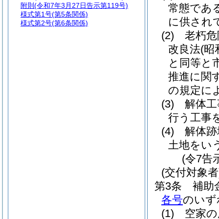
附則
(令和7年3月27日告示第119号)
常態であ
様式第1号
(第5条関係)
に供され
様式第2号
(第6条関係)
(2)
老朽危
改良法
(昭
と同等と
推進に関
の規定に
(3)
解体工
行う工事
(4)
解体跡
土地をい
(令7告
(交付対象者
第3条
補助
各号
のいず
(1)
空家の