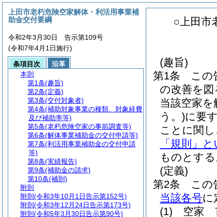
上田市老朽危険空家解体・利活用事業補
助金交付要綱
○上田市
令和2年3月30日 告示第109号
(令和7年4月1日施行)
(趣旨)
条項目次
沿革
第1条
この
本則
第1条
(趣旨)
の改善を図
第2条
(定義)
第3条
(交付対象者)
当該空家を
第4条
(補助対象事業の種類、対象経費
う。)
に要
及び補助率等)
第5条
(老朽危険空家の事前調査等)
ことに関し
第6条
(解体事業補助金の交付申請等)
「規則」と
第7条
(利活用事業補助金の交付申請
等)
ものとする
第8条
(実績報告)
(定義)
第9条
(補助金の請求)
第10条
(補則)
第2条
この
附則
当該各号
に
附則
(令和3年10月1日告示第152号)
附則
(令和3年12月24日告示第173号)
(1)
空家 
附則
(令和5年3月30日告示第90号)