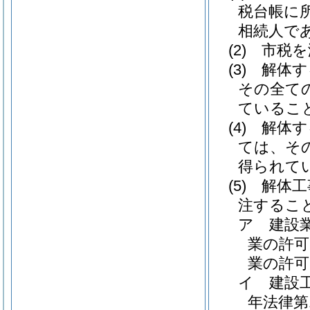
税台帳に
相続人で
(2)
市税を
(3)
解体す
その全て
ているこ
(4)
解体す
ては、そ
得られて
(5)
解体工
注するこ
ア
建設
業の許可
業の許可
イ
建設
年法律第1