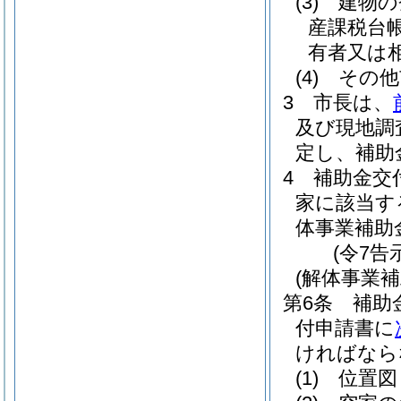
(3)
建物の
産課税台
有者又は
(4)
その他
3
市長は、
及び現地調
定し、補助
4
補助金交
家に該当す
体事業補助
(令7告
(解体事業
第6条
補助
付申請書に
ければなら
(1)
位置図