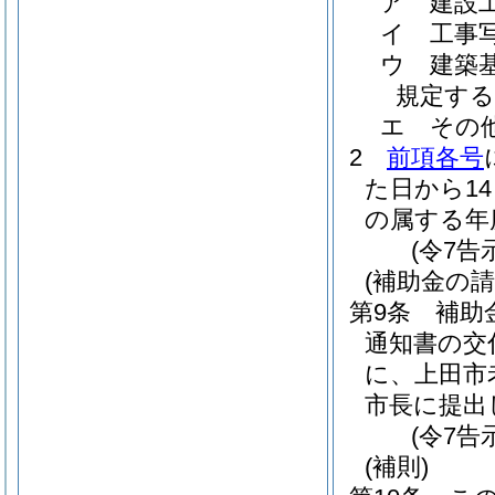
ア
建設
イ
工事
ウ
建築
規定する
エ
その
2
前項各号
た日から1
の属する年
(令7告
(補助金の請
第9条
補助
通知書の交
に、上田市
市長に提出
(令7告
(補則)