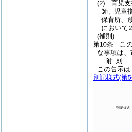
(2)
育児支
師、児童
保育所、
において
(補則)
第10条
こ
な事項は、
附
則
この告示は
別記様式
(第