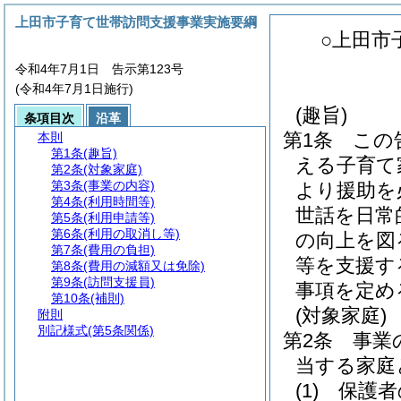
上田市子育て世帯訪問支援事業実施要綱
○上田市
令和4年7月1日 告示第123号
(令和4年7月1日施行)
(趣旨)
条項目次
沿革
第1条
この
本則
第1条
(趣旨)
える子育て
第2条
(対象家庭)
第3条
(事業の内容)
より援助を
第4条
(利用時間等)
世話を日常
第5条
(利用申請等)
第6条
(利用の取消し等)
の向上を図
第7条
(費用の負担)
等を支援す
第8条
(費用の減額又は免除)
第9条
(訪問支援員)
事項を定め
第10条
(補則)
(対象家庭)
附則
別記様式
(第5条関係)
第2条
事業
当する家庭
(1)
保護者