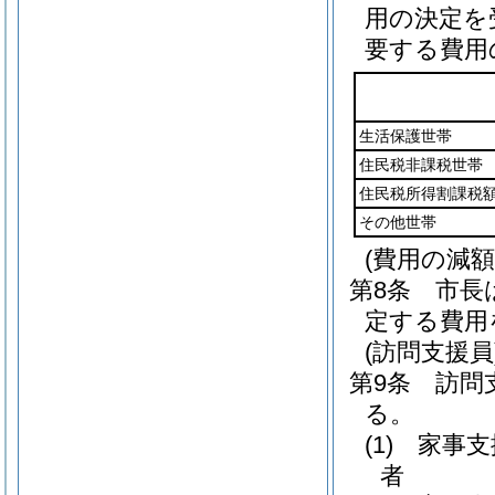
用の決定を
要する費用
生活保護世帯
住民税非課税世帯
住民税所得割課税
その他世帯
(費用の減額
第8条
市長
定する費用
(訪問支援員
第9条
訪問
る。
(1)
家事支
者