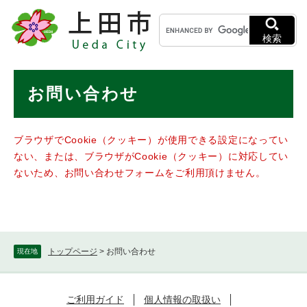
ペ
メニューを飛ばして本文へ
キ
ー
ー
ジ
検索
ワ
の
ー
先
ド
本
頭
お問い合わせ
検
で
文
索
す
。
ブラウザでCookie（クッキー）が使用できる設定になってい
ない、または、ブラウザがCookie（クッキー）に対応してい
ないため、お問い合わせフォームをご利用頂けません。
トップページ
>
お問い合わせ
現在地
ご利用ガイド
個人情報の取扱い