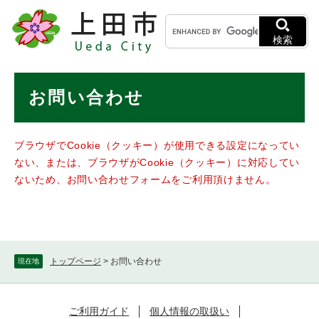
ペ
メニューを飛ばして本文へ
キ
ー
ー
ジ
検索
ワ
の
ー
先
ド
本
頭
お問い合わせ
検
で
文
索
す
。
ブラウザでCookie（クッキー）が使用できる設定になってい
ない、または、ブラウザがCookie（クッキー）に対応してい
ないため、お問い合わせフォームをご利用頂けません。
トップページ
>
お問い合わせ
現在地
ご利用ガイド
個人情報の取扱い