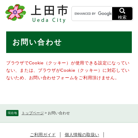
ペ
メニューを飛ばして本文へ
キ
ー
ー
ジ
検索
ワ
の
ー
先
ド
本
頭
お問い合わせ
検
で
文
索
す
。
ブラウザでCookie（クッキー）が使用できる設定になってい
ない、または、ブラウザがCookie（クッキー）に対応してい
ないため、お問い合わせフォームをご利用頂けません。
トップページ
>
お問い合わせ
現在地
ご利用ガイド
個人情報の取扱い