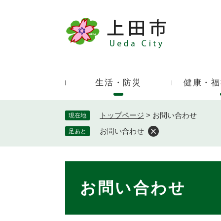
ペ
ー
ジ
キ
の
ー
先
ワ
頭
ー
で
生活・防災
健康・福
ド
す
検
。
索
トップページ
>
お問い合わせ
現在地
お問い合わせ
足あと
本
文
お問い合わせ