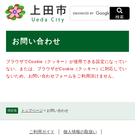
ペ
メニューを飛ばして本文へ
キ
ー
ー
ジ
検索
ワ
の
ー
先
ド
本
頭
お問い合わせ
検
で
文
索
す
。
ブラウザでCookie（クッキー）が使用できる設定になってい
ない、または、ブラウザがCookie（クッキー）に対応してい
ないため、お問い合わせフォームをご利用頂けません。
トップページ
>
お問い合わせ
現在地
ご利用ガイド
個人情報の取扱い