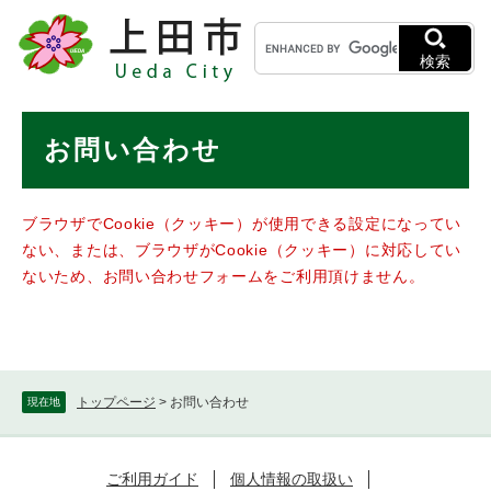
ペ
メニューを飛ばして本文へ
キ
ー
ー
ジ
検索
ワ
の
ー
先
ド
本
頭
お問い合わせ
検
で
文
索
す
。
ブラウザでCookie（クッキー）が使用できる設定になってい
ない、または、ブラウザがCookie（クッキー）に対応してい
ないため、お問い合わせフォームをご利用頂けません。
トップページ
>
お問い合わせ
現在地
ご利用ガイド
個人情報の取扱い