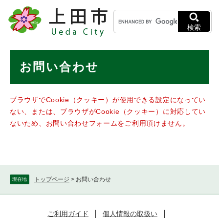
ペ
メニューを飛ばして本文へ
キ
ー
ー
ジ
検索
ワ
の
ー
先
ド
本
頭
お問い合わせ
検
で
文
索
す
。
ブラウザでCookie（クッキー）が使用できる設定になってい
ない、または、ブラウザがCookie（クッキー）に対応してい
ないため、お問い合わせフォームをご利用頂けません。
トップページ
>
お問い合わせ
現在地
ご利用ガイド
個人情報の取扱い