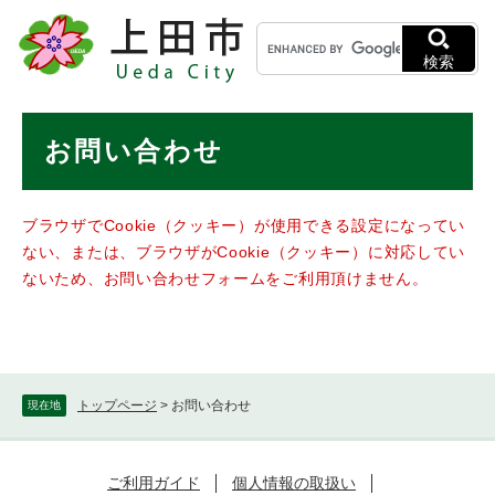
ペ
メニューを飛ばして本文へ
キ
ー
ー
ジ
検索
ワ
の
ー
先
ド
本
頭
お問い合わせ
検
で
文
索
す
。
ブラウザでCookie（クッキー）が使用できる設定になってい
ない、または、ブラウザがCookie（クッキー）に対応してい
ないため、お問い合わせフォームをご利用頂けません。
トップページ
>
お問い合わせ
現在地
ご利用ガイド
個人情報の取扱い