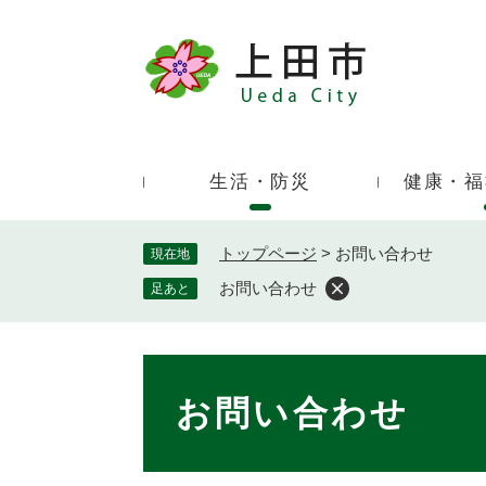
ペ
ー
ジ
キ
の
ー
先
ワ
頭
ー
で
生活・防災
健康・福
ド
す
検
。
索
トップページ
>
お問い合わせ
現在地
お問い合わせ
足あと
本
文
お問い合わせ