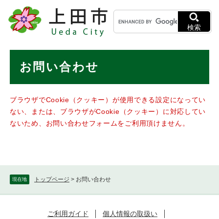
ペ
メニューを飛ばして本文へ
キ
ー
ー
ジ
検索
ワ
の
ー
先
ド
本
頭
お問い合わせ
検
で
文
索
す
。
ブラウザでCookie（クッキー）が使用できる設定になってい
ない、または、ブラウザがCookie（クッキー）に対応してい
ないため、お問い合わせフォームをご利用頂けません。
トップページ
>
お問い合わせ
現在地
ご利用ガイド
個人情報の取扱い