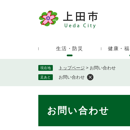
ペ
ー
ジ
キ
の
ー
先
ワ
頭
ー
で
生活・防災
健康・福
ド
す
検
。
索
トップページ
>
お問い合わせ
現在地
お問い合わせ
足あと
本
文
お問い合わせ