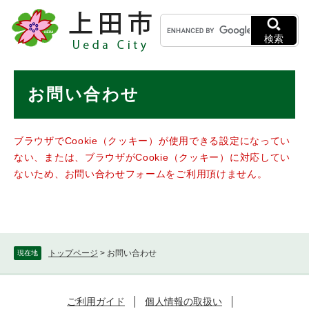
ペ
メニューを飛ばして本文へ
キ
ー
ー
ジ
検索
ワ
の
ー
先
ド
本
頭
お問い合わせ
検
で
文
索
す
。
ブラウザでCookie（クッキー）が使用できる設定になってい
ない、または、ブラウザがCookie（クッキー）に対応してい
ないため、お問い合わせフォームをご利用頂けません。
トップページ
>
お問い合わせ
現在地
ご利用ガイド
個人情報の取扱い