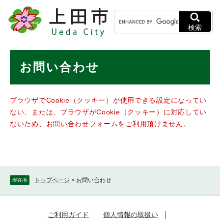
ペ
メニューを飛ばして本文へ
キ
ー
ー
ジ
検索
ワ
の
ー
先
ド
本
頭
お問い合わせ
検
で
文
索
す
。
ブラウザでCookie（クッキー）が使用できる設定になってい
ない、または、ブラウザがCookie（クッキー）に対応してい
ないため、お問い合わせフォームをご利用頂けません。
トップページ
>
お問い合わせ
現在地
ご利用ガイド
個人情報の取扱い