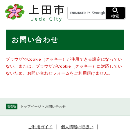
ペ
メニューを飛ばして本文へ
キ
ー
ー
ジ
検索
ワ
の
ー
先
ド
本
頭
お問い合わせ
検
で
文
索
す
。
ブラウザでCookie（クッキー）が使用できる設定になってい
ない、または、ブラウザがCookie（クッキー）に対応してい
ないため、お問い合わせフォームをご利用頂けません。
トップページ
>
お問い合わせ
現在地
ご利用ガイド
個人情報の取扱い