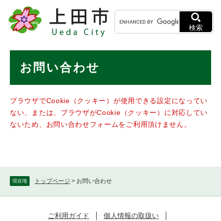
ペ
メニューを飛ばして本文へ
キ
ー
ー
ジ
検索
ワ
の
ー
先
ド
本
頭
お問い合わせ
検
で
文
索
す
。
ブラウザでCookie（クッキー）が使用できる設定になってい
ない、または、ブラウザがCookie（クッキー）に対応してい
ないため、お問い合わせフォームをご利用頂けません。
トップページ
>
お問い合わせ
現在地
ご利用ガイド
個人情報の取扱い