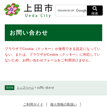
ペ
メニューを飛ばして本文へ
キ
ー
ー
ジ
検索
ワ
の
ー
先
ド
本
頭
お問い合わせ
検
で
文
索
す
。
ブラウザでCookie（クッキー）が使用できる設定になってい
ない、または、ブラウザがCookie（クッキー）に対応してい
ないため、お問い合わせフォームをご利用頂けません。
トップページ
>
お問い合わせ
現在地
ご利用ガイド
個人情報の取扱い