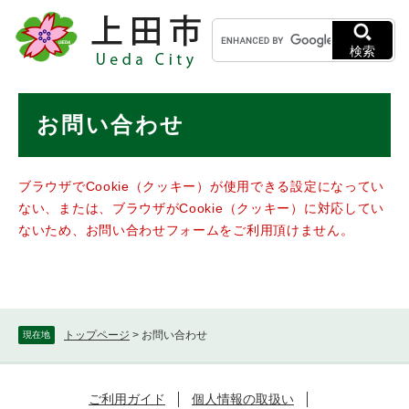
ペ
メニューを飛ばして本文へ
キ
ー
ー
ジ
検索
ワ
の
ー
先
ド
本
頭
お問い合わせ
検
で
文
索
す
。
ブラウザでCookie（クッキー）が使用できる設定になってい
ない、または、ブラウザがCookie（クッキー）に対応してい
ないため、お問い合わせフォームをご利用頂けません。
トップページ
>
お問い合わせ
現在地
ご利用ガイド
個人情報の取扱い