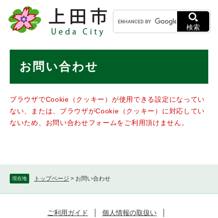
ペ
メニューを飛ばして本文へ
キ
ー
ー
ジ
検索
ワ
の
ー
先
ド
本
頭
お問い合わせ
検
で
文
索
す
。
ブラウザでCookie（クッキー）が使用できる設定になってい
ない、または、ブラウザがCookie（クッキー）に対応してい
ないため、お問い合わせフォームをご利用頂けません。
トップページ
>
お問い合わせ
現在地
ご利用ガイド
個人情報の取扱い