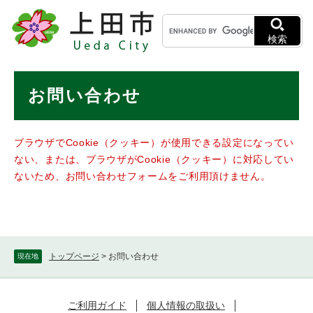
ペ
メニューを飛ばして本文へ
キ
ー
ー
ジ
検索
ワ
の
ー
先
ド
本
頭
お問い合わせ
検
で
文
索
す
。
ブラウザでCookie（クッキー）が使用できる設定になってい
ない、または、ブラウザがCookie（クッキー）に対応してい
ないため、お問い合わせフォームをご利用頂けません。
トップページ
>
お問い合わせ
現在地
ご利用ガイド
個人情報の取扱い