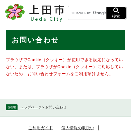
ペ
メニューを飛ばして本文へ
キ
ー
ー
ジ
検索
ワ
の
ー
先
ド
本
頭
お問い合わせ
検
で
文
索
す
。
ブラウザでCookie（クッキー）が使用できる設定になってい
ない、または、ブラウザがCookie（クッキー）に対応してい
ないため、お問い合わせフォームをご利用頂けません。
トップページ
>
お問い合わせ
現在地
ご利用ガイド
個人情報の取扱い