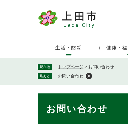
ペ
ー
ジ
キ
の
ー
先
ワ
頭
ー
で
生活・防災
健康・福
ド
す
検
。
索
トップページ
>
お問い合わせ
現在地
お問い合わせ
足あと
本
文
お問い合わせ