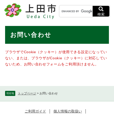
ペ
メニューを飛ばして本文へ
キ
ー
ー
ジ
検索
ワ
の
ー
先
ド
本
頭
お問い合わせ
検
で
文
索
す
。
ブラウザでCookie（クッキー）が使用できる設定になってい
ない、または、ブラウザがCookie（クッキー）に対応してい
ないため、お問い合わせフォームをご利用頂けません。
トップページ
>
お問い合わせ
現在地
ご利用ガイド
個人情報の取扱い