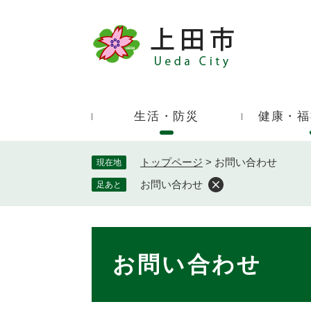
ペ
ー
ジ
キ
の
ー
先
ワ
頭
ー
で
生活・防災
健康・福
ド
す
検
。
索
トップページ
>
お問い合わせ
現在地
お問い合わせ
足あと
本
文
お問い合わせ