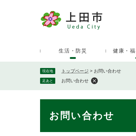
ペ
ー
ジ
キ
の
ー
先
ワ
頭
ー
で
生活・防災
健康・福
ド
す
検
。
索
トップページ
>
お問い合わせ
現在地
お問い合わせ
足あと
本
文
お問い合わせ