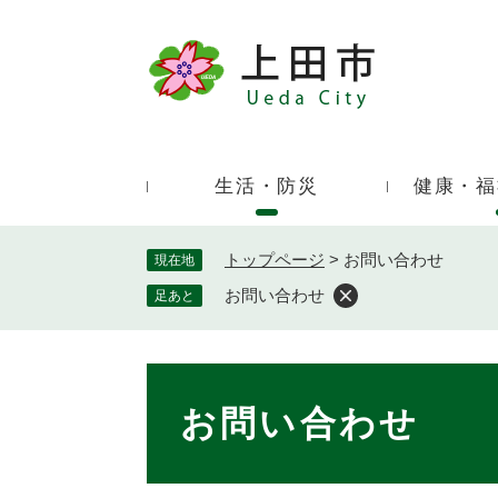
ペ
ー
ジ
キ
の
ー
先
ワ
頭
ー
で
生活・防災
健康・福
ド
す
検
。
索
トップページ
>
お問い合わせ
現在地
お問い合わせ
足あと
本
文
お問い合わせ