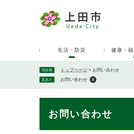
ペ
ー
ジ
キ
の
ー
先
ワ
頭
ー
で
生活・防災
健康・福
ド
す
検
。
索
トップページ
>
お問い合わせ
現在地
お問い合わせ
足あと
本
文
お問い合わせ