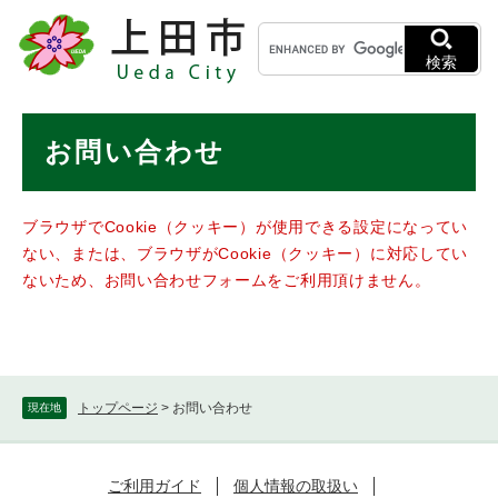
ペ
メニューを飛ばして本文へ
キ
ー
ー
ジ
検索
ワ
の
ー
先
ド
本
頭
お問い合わせ
検
で
文
索
す
。
ブラウザでCookie（クッキー）が使用できる設定になってい
ない、または、ブラウザがCookie（クッキー）に対応してい
ないため、お問い合わせフォームをご利用頂けません。
トップページ
>
お問い合わせ
現在地
ご利用ガイド
個人情報の取扱い