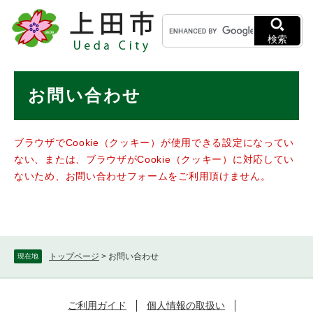
ペ
メニューを飛ばして本文へ
キ
ー
ー
ジ
検索
ワ
の
ー
先
ド
本
頭
お問い合わせ
検
で
文
索
す
。
ブラウザでCookie（クッキー）が使用できる設定になってい
ない、または、ブラウザがCookie（クッキー）に対応してい
ないため、お問い合わせフォームをご利用頂けません。
トップページ
>
お問い合わせ
現在地
ご利用ガイド
個人情報の取扱い