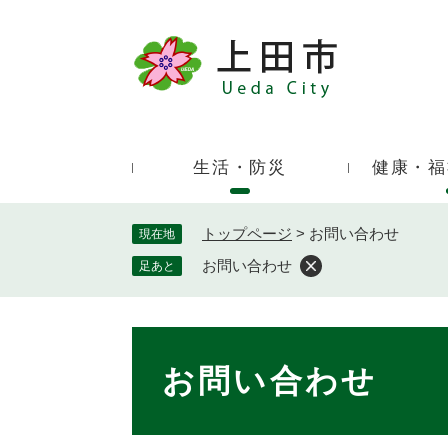
ペ
ー
ジ
キ
の
ー
先
ワ
頭
ー
で
生活・防災
健康・福
ド
す
検
。
索
トップページ
>
お問い合わせ
現在地
お問い合わせ
足あと
本
文
お問い合わせ